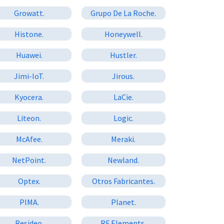
Growatt.
Grupo De La Roche.
Histone.
Honeywell.
Huawei.
Hustler.
Jimi-IoT.
Jirous.
Kyocera.
LaCie.
Liteon.
Logic.
McAfee.
Meraki.
NetPoint.
Newland.
Optex.
Otros Fabricantes.
PIMA.
Planet.
Resideo.
RF Elements.