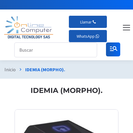
Llamar
WhatsApp
manage_search
Inicio
IDEMIA (MORPHO).
chevron_right
IDEMIA (MORPHO).