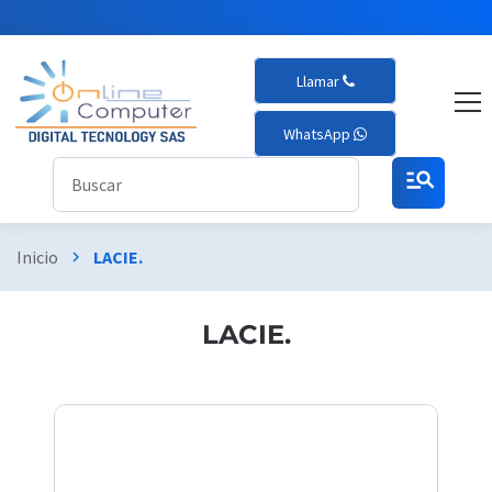
Llamar
WhatsApp
manage_search
Inicio
LACIE.
chevron_right
LACIE.