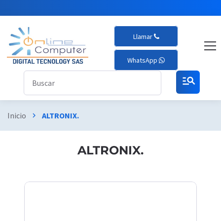
Llamar
WhatsApp
manage_search
Inicio
ALTRONIX.
chevron_right
ALTRONIX.