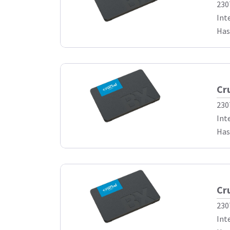
230
Int
Has
Cr
230
Int
Has
Cr
230
Int