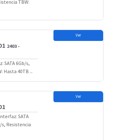
sistencia TBW:
Ver
SD1
2403 -
z: SATA 6Gb/s,
: Hasta 40TB ...
Ver
D1
Interfaz: SATA
/s, Resistencia