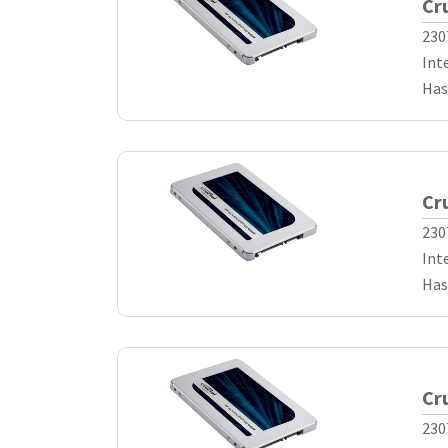
Cr
230
Int
Has
Cr
230
Int
Has
Cr
230