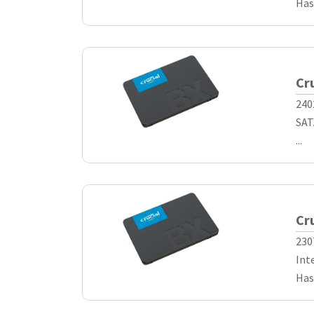
Has
Cr
240
SAT
...
Cr
230
Int
Has