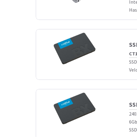
Int
Has
SS
CT1
SSD
Vel
SS
240
6Gb
SSD