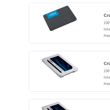
Cr
230
Int
Has
Cr
230
Int
Has