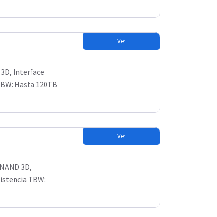
Ver
3D, Interface
 TBW: Hasta 120TB
Ver
h NAND 3D,
sistencia TBW: