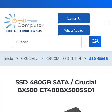
Llamar
WhatsApp
manage_search
Inicio
CRUCIAL...
CRUCIAL-SSD-INT-H
SSD 480GB S
chevron_right
chevron_right
chevron_right
SSD 480GB SATA / Crucial
BX500 CT480BX500SSD1