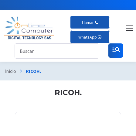
Llamar
WhatsApp
manage_search
Inicio
RICOH.
chevron_right
RICOH.