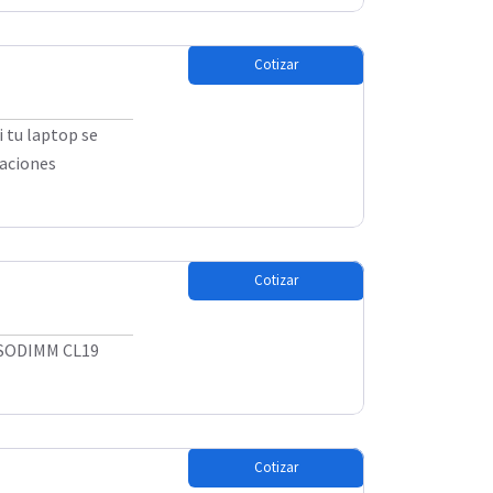
Cotizar
 tu laptop se
caciones
Cotizar
 SODIMM CL19
Cotizar