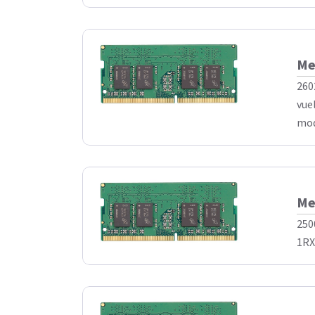
Me
260
vue
mod
Me
250
1RX8