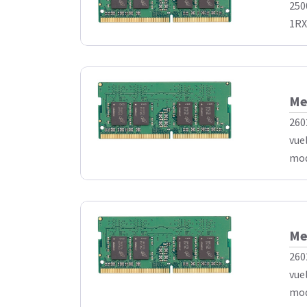
250
1RX8
Me
260
vue
mod
Me
260
vue
mod