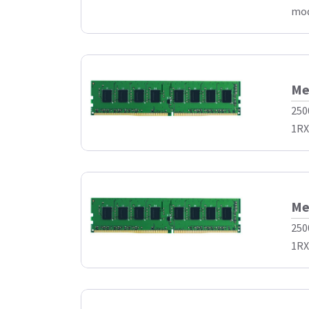
mod
Me
250
1RX8
Me
250
1RX8