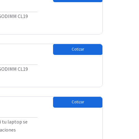
 SODIMM CL19
Cotizar
 SODIMM CL19
Cotizar
 tu laptop se
caciones