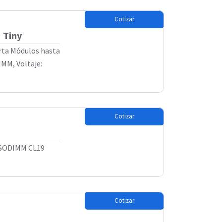
Cotizar
 Tiny
orta Módulos hasta
IMM, Voltaje:
Cotizar
 SODIMM CL19
Cotizar