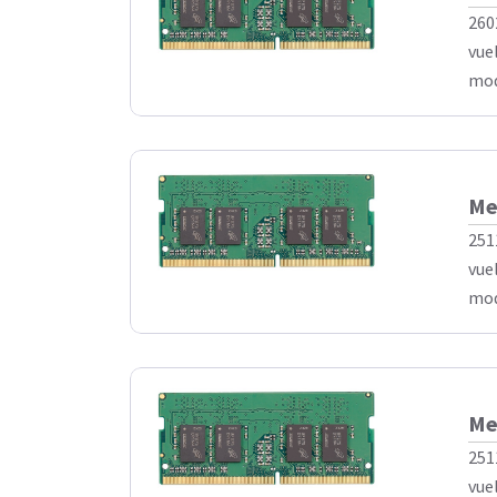
260
vue
mod
Me
251
vue
mod
Me
251
vue