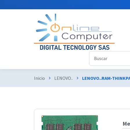
Inicio
LENOVO..
LENOVO..RAM-THINKP
chevron_right
chevron_right
Me