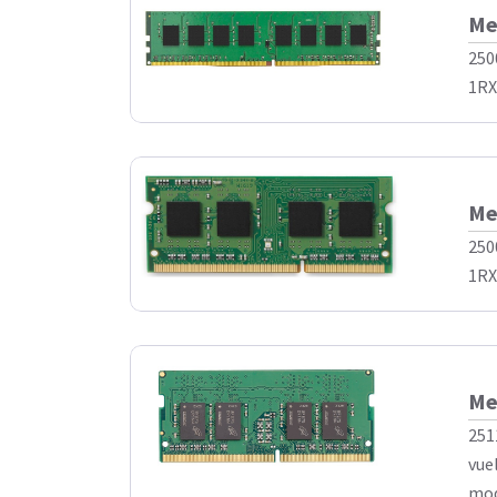
Me
250
1RX8
Me
250
1RX8
Me
251
vue
mod