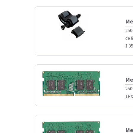
Me
250
de 
1.35
Me
250
1RX8
Me