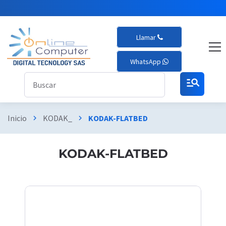
Llamar
WhatsApp
manage_search
Inicio
KODAK_
KODAK-FLATBED
chevron_right
chevron_right
KODAK-FLATBED