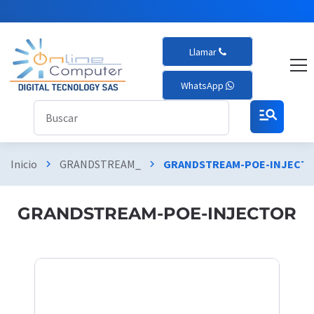
Llamar
WhatsApp
manage_search
Inicio
GRANDSTREAM_
GRANDSTREAM-POE-INJECT
chevron_right
chevron_right
GRANDSTREAM-POE-INJECTOR