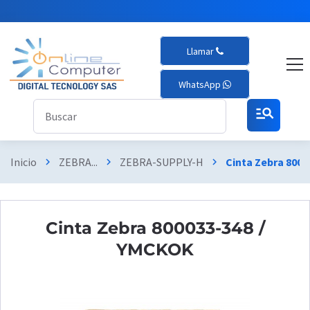
Llamar
WhatsApp
manage_search
Inicio
ZEBRA...
ZEBRA-SUPPLY-H
Cinta Zebra 800
chevron_right
chevron_right
chevron_right
Cinta Zebra 800033-348 /
YMCKOK