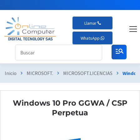
Llamar
WhatsApp
manage_search
Inicio
MICROSOFT.
MICROSOFT.LICENCIAS
Windows
chevron_right
chevron_right
chevron_right
Windows 10 Pro GGWA / CSP
Perpetua