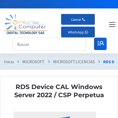
Llamar
WhatsApp
manage_search
Inicio
MICROSOFT.
MICROSOFT.LICENCIAS
RDS Dev
chevron_right
chevron_right
chevron_right
RDS Device CAL Windows
Server 2022 / CSP Perpetua