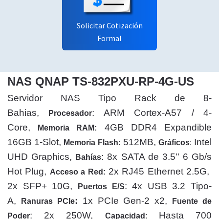
Solicitar Cotización
Formal
NAS QNAP TS-832PXU-RP-4G-US
Servidor NAS Tipo Rack de 8-
Bahias,
: ARM Cortex-A57 / 4-
Procesador
Core,
4GB DDR4 Expandible
Memoria RAM:
16GB 1-Slot,
512MB,
Intel
Memoria Flash:
Gráficos
:
UHD Graphics,
: 8x SATA de 3.5'' 6 Gb/s
Bahías
Hot Plug,
2x RJ45 Ethernet 2.5G,
Acceso a Red:
2x SFP+ 10G,
: 4x USB 3.2 Tipo-
Puertos E/S
A,
:
1x PCIe Gen-2 x2,
Ranuras PCIe
Fuente de
: 2x 250W,
Hasta 700
Poder
Capacidad
: