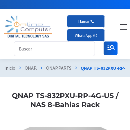
Llamar
WhatsApp
manage_search
Inicio
QNAP.
QNAP.PARTS
QNAP TS-832PXU-RP-4G-
chevron_right
chevron_right
chevron_right
QNAP TS-832PXU-RP-4G-US /
NAS 8-Bahias Rack