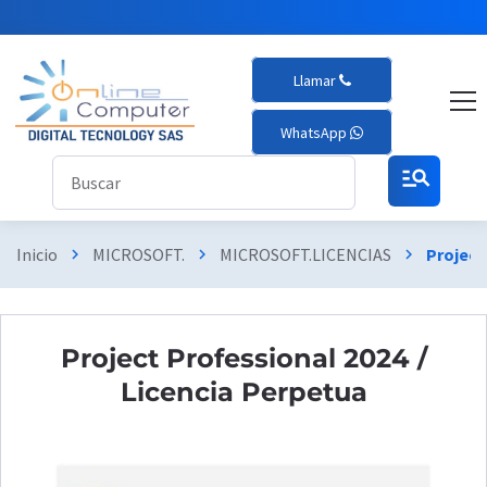
Llamar
WhatsApp
manage_search
Inicio
MICROSOFT.
MICROSOFT.LICENCIAS
Project
chevron_right
chevron_right
chevron_right
Project Professional 2024 /
Licencia Perpetua