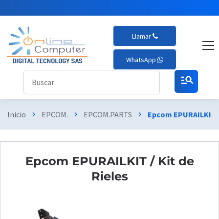
Llamar
WhatsApp
manage_search
Inicio
EPCOM.
EPCOM.PARTS
Epcom EPURAILKIT / 
chevron_right
chevron_right
chevron_right
Epcom EPURAILKIT / Kit de
Rieles