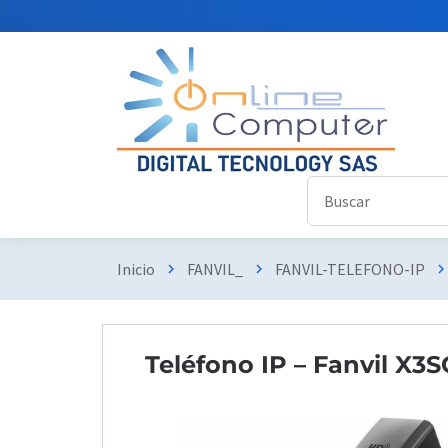
Inicio
FANVIL_
FANVIL-TELEFONO-IP
chevron_right
chevron_right
chevron_rig
Teléfono IP – Fanvil X3SG