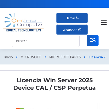
Llamar
WhatsApp
manage_search
Inicio
MICROSOFT.
MICROSOFT.PARTS
Licencia Wi
chevron_right
chevron_right
chevron_right
Licencia Win Server 2025
Device CAL / CSP Perpetua