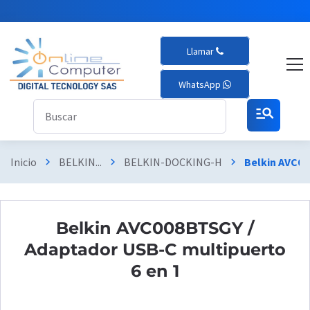
Llamar
WhatsApp
manage_search
Inicio
BELKIN...
BELKIN-DOCKING-H
Belkin AVC00
chevron_right
chevron_right
chevron_right
Belkin AVC008BTSGY /
Adaptador USB-C multipuerto
6 en 1