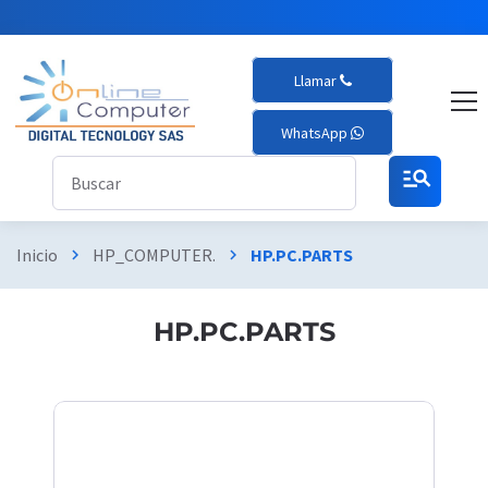
Llamar
WhatsApp
manage_search
Inicio
HP_COMPUTER.
HP.PC.PARTS
chevron_right
chevron_right
HP.PC.PARTS