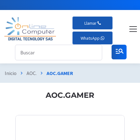
Llamar
WhatsApp
manage_search
Inicio
AOC.
AOC.GAMER
chevron_right
chevron_right
AOC.GAMER